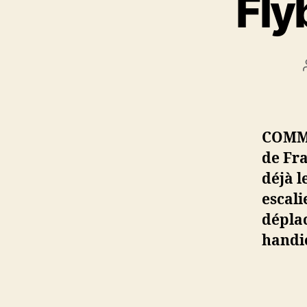
Fly
COMME
de Fra
déjà l
escali
dépla
handi