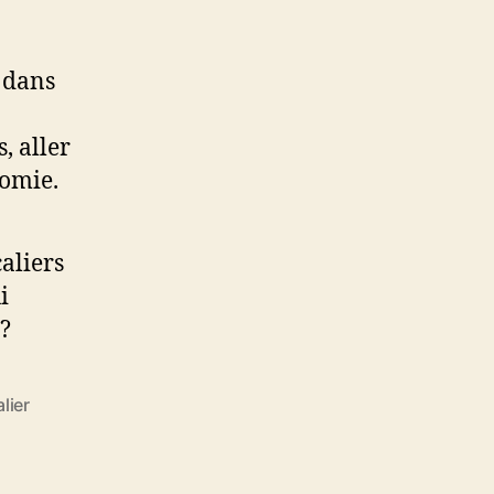
 dans
, aller
nomie.
aliers
i
?
lier