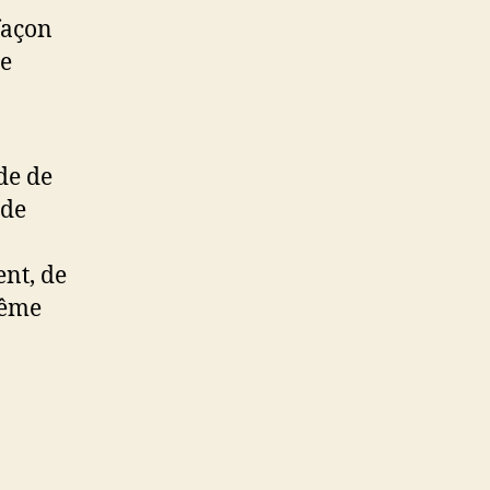
façon
de
de de
 de
nt, de
même