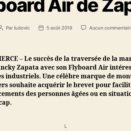
board Air de Za
Par
ludovic
5 août 2019
Aucun commentair
Auteur
Date
de
de
l’article
l’article
RCE – Le succès de la traversée de la ma
ncky Zapata avec son Flyboard Air intére
es industriels. Une célèbre marque de mon
ers souhaite acquérir le brevet pour facilit
cements des personnes âgées ou en situati
cap.
L