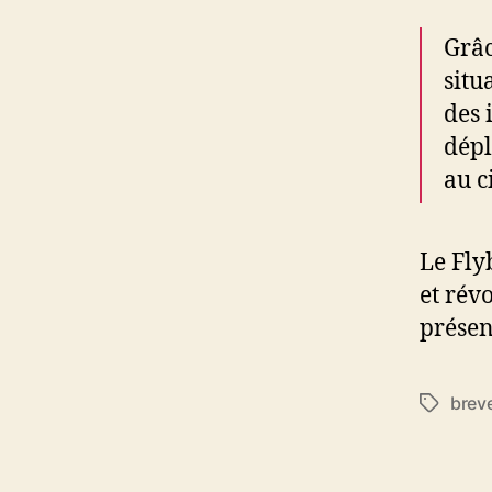
Grâc
situ
des 
dépl
au c
Le Fly
et rév
présen
brev
Étiquett