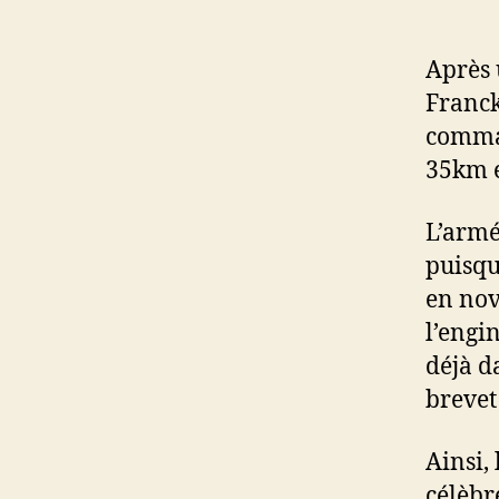
Après 
Franck
comman
35km e
L’armé
puisqu
en nov
l’engi
déjà d
brevet
Ainsi,
célèbr