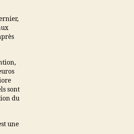
ernier,
aux
après
ntion,
euros
iore
ls sont
tion du
est une