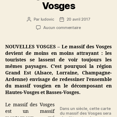
Vosges
Par
ludovic
20 avril 2017
Auteur
Date
de
de
sur
Aucun commentaire
l’article
l’article
« Nouvelles
Vosges »
:
NOUVELLES VOSGES – Le massif des Vosges
le
devient de moins en moins attrayant : les
massif
touristes se lassent de voir toujours les
des
mêmes paysages. C’est pourquoi la région
Vosges
Grand Est (Alsace, Lorraine, Champagne-
redessiné
Ardenne) envisage de redessiner l’ensemble
en
Hautes-
du massif vosgien en le décomposant en
Vosges
Hautes-Vosges et Basses-Vosges.
et
Basses-
Le massif des Vosges
Vosges
Dans un siècle, cette carte
est un massif
du massif des Vosges sera