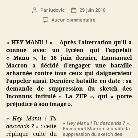
Par
ludovic
29 juin 2018
Auteur
Date
de
de
sur
Aucun commentaire
l’article
l’article
« Hey
Manu
! »
« HEY MANU ! » – Après l’altercation qu’il a
:
connue avec un lycéen qui l’appelait
Emmanuel
« Manu », le 18 juin dernier, Emmanuel
Macron
Macron a décidé d’engager une bataille
demande
acharnée contre tous ceux qui daigneraient
la
l’appeler ainsi. Dernière bataille en date : sa
suppression
du
demande de suppression du sketch des
sketch
Inconnus intitulé « La ZUP », qui « porte
des
préjudice à son image ».
Inconnus
« Hey Manu ! Tu
« Hey Manu ! Tu descends ? »
.
descends ? »
: cette
Emmanuel Macron souhaite la
réplique culte du
suppression du sketch des