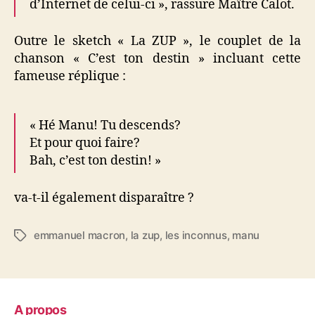
d’Internet de celui-ci », rassure Maître Calot.
Outre le sketch « La ZUP », le couplet de la
chanson « C’est ton destin » incluant cette
fameuse réplique :
« Hé Manu! Tu descends?
Et pour quoi faire?
Bah, c’est ton destin! »
va-t-il également disparaître ?
emmanuel macron
,
la zup
,
les inconnus
,
manu
Étiquettes
A propos