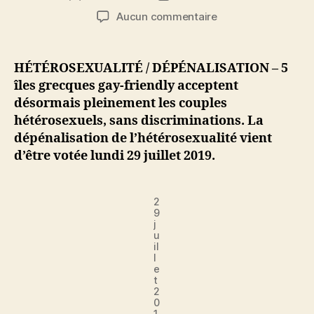
de
de
sur
Aucun commentaire
l’article
l’article
Dépénalisation
de
l’hétérosexualité
HÉTÉROSEXUALITÉ / DÉPÉNALISATION – 5
sur
îles grecques gay-friendly acceptent
5
désormais pleinement les couples
îles
hétérosexuels, sans discriminations. La
grecques
dépénalisation de l’hétérosexualité vient
d’être votée lundi 29 juillet 2019.
2
9
j
u
il
l
e
t
2
0
1