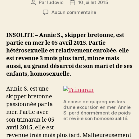
Par
ludovic
10 juillet 2015
Auteur
Date
de
de
sur
Aucun commentaire
l’article
l’article
Elle
part
en
INSOLITE – Annie S., skipper bretonne, est
mer
partie en mer le 05 avril 2015. Partie
hétéro
hétérosexuelle et relativement enrobée, elle
et
est revenue 3 mois plus tard, mince mais
enrobée
aussi, au grand désarroi de son mari et de ses
et
enfants, homosexuelle.
revient
homo
et
Annie S. est une
mince
skipper bretonne
!
A cause de quiproquos lors
passionnée par la
d’une excursion en mer, Annie
mer. Partie avec
S. perd énormément de poids
et révèle son homosexualité.
son trimaran le 05
avril 2015, elle est
revenue trois mois plus tard. Malheureusement