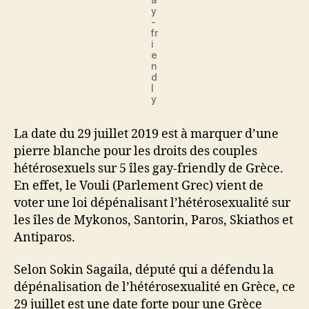
y
-
fr
i
e
n
d
l
y
La date du 29 juillet 2019 est à marquer d’une
pierre blanche pour les droits des couples
hétérosexuels sur 5 îles gay-friendly de Grèce.
En effet, le Vouli (Parlement Grec) vient de
voter une loi dépénalisant l’hétérosexualité sur
les îles de Mykonos, Santorin, Paros, Skiathos et
Antiparos.
Selon Sokin Sagaila, député qui a défendu la
dépénalisation de l’hétérosexualité en Grèce, ce
29 juillet est une date forte pour une Grèce