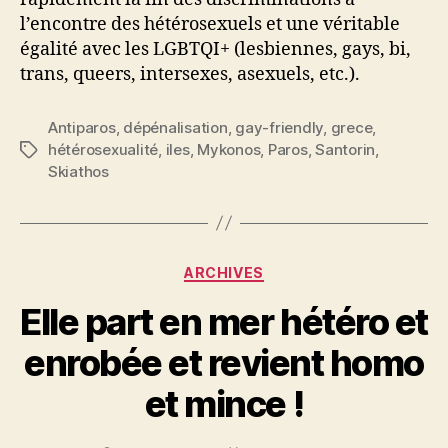
l’encontre des hétérosexuels et une véritable
égalité avec les LGBTQI+ (lesbiennes, gays, bi,
trans, queers, intersexes, asexuels, etc.).
Antiparos
,
dépénalisation
,
gay-friendly
,
grece
,
hétérosexualité
,
iles
,
Mykonos
,
Paros
,
Santorin
,
Étiquettes
Skiathos
Catégories
ARCHIVES
Elle part en mer hétéro et
enrobée et revient homo
et mince !