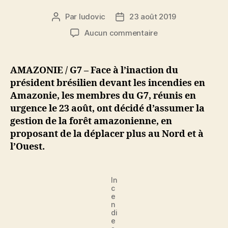
Par
ludovic
23 août 2019
Auteur
Date
de
de
sur
Aucun commentaire
l’article
l’article
Incendies
en
Amazonie
AMAZONIE / G7 – Face à l’inaction du
:
président brésilien devant les incendies en
les
Amazonie, les membres du G7, réunis en
membres
urgence le 23 août, ont décidé d’assumer la
du
gestion de la forêt amazonienne, en
G7
proposant de la déplacer plus au Nord et à
veulent
déplacer
l’Ouest.
l’Amazonie
In
c
e
n
di
e