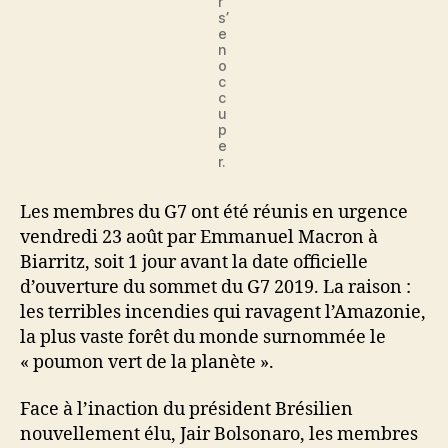
r
s’
e
n
o
c
c
u
p
e
r.
Les membres du G7 ont été réunis en urgence
vendredi 23 août par Emmanuel Macron à
Biarritz, soit 1 jour avant la date officielle
d’ouverture du sommet du G7 2019. La raison :
les terribles incendies qui ravagent l’Amazonie,
la plus vaste forêt du monde surnommée le
« poumon vert de la planète ».
Face à l’inaction du président Brésilien
nouvellement élu, Jair Bolsonaro, les membres