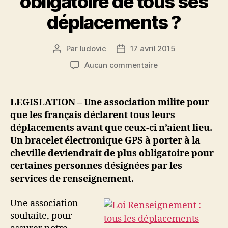
obligatoire de tous ses
déplacements ?
Par
ludovic
17 avril 2015
Auteur
Date
de
de
sur
Aucun commentaire
l’article
l’article
Vers
une
déclaration
LEGISLATION – Une association milite pour
obligatoire
que les français déclarent tous leurs
de
déplacements avant que ceux-ci n’aient lieu.
tous
Un bracelet électronique GPS à porter à la
ses
cheville deviendrait de plus obligatoire pour
déplacements
certaines personnes désignées par les
?
services de renseignement.
Une association
souhaite, pour