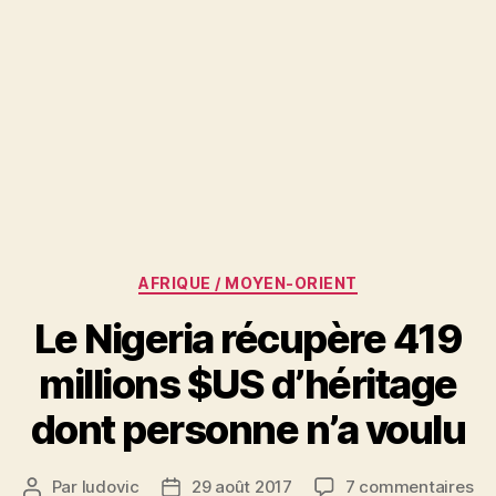
Catégories
AFRIQUE / MOYEN-ORIENT
Le Nigeria récupère 419
millions $US d’héritage
dont personne n’a voulu
su
Par
ludovic
29 août 2017
7 commentaires
Auteur
Date