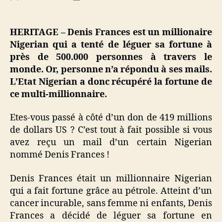
Le
de
de
Ni
l’article
l’article
ré
HERITAGE – Denis Frances est un millionaire
41
Nigerian qui a tenté de léguer sa fortune à
mil
près de 500.000 personnes à travers le
$U
monde. Or, personne n’a répondu à ses mails.
d’
L’Etat Nigerian a donc récupéré la fortune de
do
ce multi-millionnaire.
pe
n’a
vo
Etes-vous passé à côté d’un don de 419 millions
de dollars US ? C’est tout à fait possible si vous
avez reçu un mail d’un certain Nigerian
nommé Denis Frances !
Denis Frances était un millionnaire Nigerian
qui a fait fortune grâce au pétrole. Atteint d’un
cancer incurable, sans femme ni enfants, Denis
Frances a décidé de léguer sa fortune en