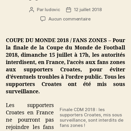
Par
ludovic
12 juillet 2018
Auteur
Date
de
de
sur
Aucun commentaire
l’article
l’article
Finale
Coupe
du
COUPE DU MONDE 2018 / FANS ZONES – Pour
Monde
la finale de la Coupe du Monde de Football
Football
2018, dimanche 15 juillet à 17h, les autorités
2018
interdisent, en France, l’accès aux fans zones
:
aux supporters Croates, pour éviter
Fans
d’éventuels troubles à l’ordre public. Tous les
Zones
interdites
supporters Croates ont été mis sous
aux
surveillance.
supporters
croates
Les supporters
!
Finale CDM 2018 : les
Croates en France
supporters Croates, mis sous
ne pourront pas
surveillance, sont interdits de
fans zones !
rejoindre les fans