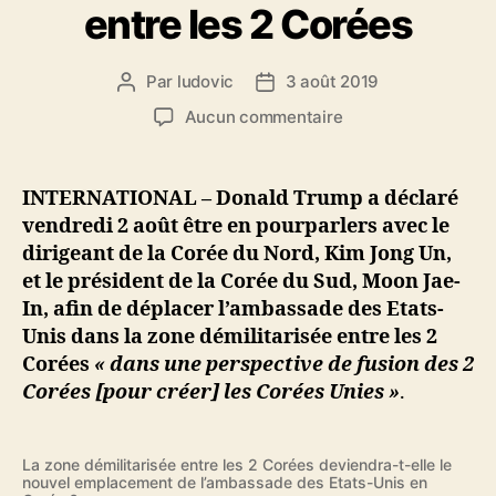
entre les 2 Corées
Par
ludovic
3 août 2019
Auteur
Date
de
de
sur
Aucun commentaire
l’article
l’article
D.
Trump
souhaite
INTERNATIONAL – Donald Trump a déclaré
déménager
vendredi 2 août être en pourparlers avec le
l’ambassade
dirigeant de la Corée du Nord, Kim Jong Un,
des
et le président de la Corée du Sud, Moon Jae-
Etats-
In, afin de déplacer l’ambassade des Etats-
Unis
Unis dans la zone démilitarisée entre les 2
de
Séoul
Corées
« dans une perspective de fusion des 2
à
Corées [pour créer] les Corées Unies »
.
la
zone
démilitarisée
La zone démilitarisée entre les 2 Corées deviendra-t-elle le
entre
nouvel emplacement de l’ambassade des Etats-Unis en