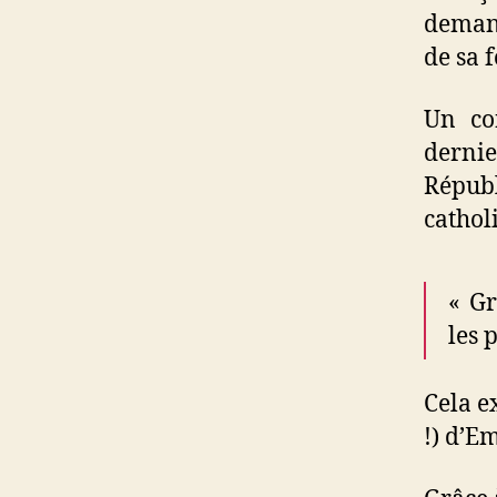
demand
de sa 
Un co
derni
Républ
cathol
« Gr
les 
Cela e
!) d’E