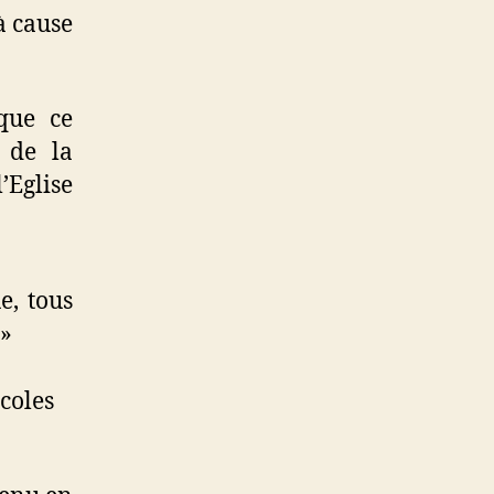
à cause
que ce
 de la
’Eglise
e, tous
 »
ocoles