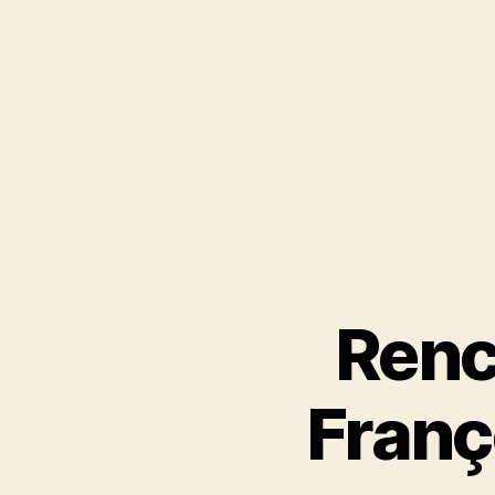
Renc
Franço