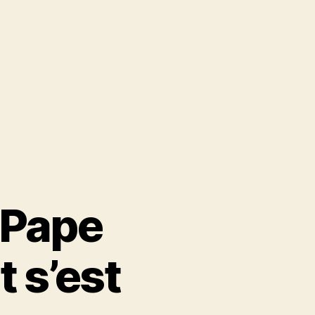
 Pape
t s’est