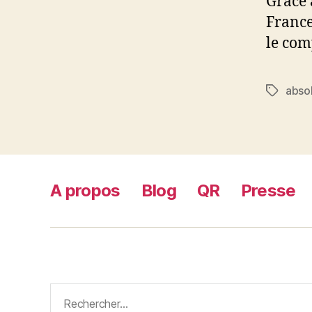
Grâce 
France
le com
abso
Étiquett
A propos
Blog
QR
Presse
Rechercher :