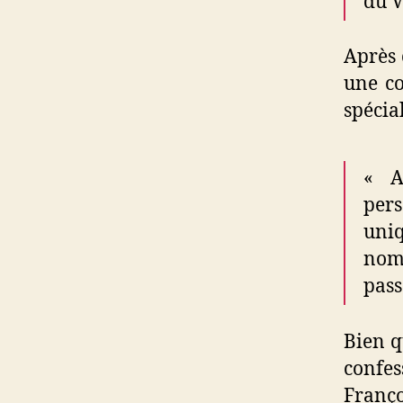
du V
Après 
une co
spécia
« A
per
uniq
nom
pass
Bien q
confe
Franç