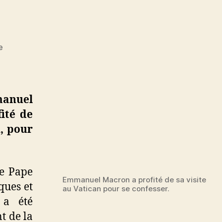
sur
e
Rencontre
Macron
/
Pape
manuel
François
ité de
:
n, pour
le
Président
s’est
confessé
le Pape
!
Emmanuel Macron a profité de sa visite
ques et
au Vatican pour se confesser.
 a été
t de la