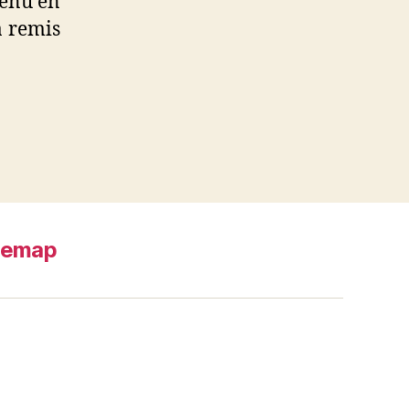
venu en
a remis
temap