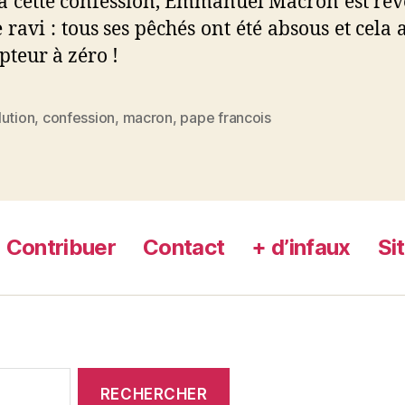
à cette confession, Emmanuel Macron est re
 ravi : tous ses pêchés ont été absous et cela 
pteur à zéro !
lution
,
confession
,
macron
,
pape francois
es
Contribuer
Contact
+ d’infaux
Si