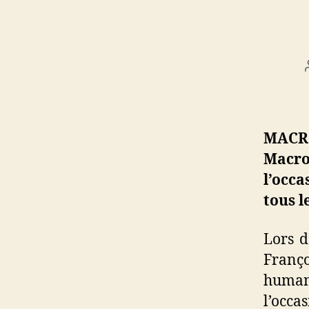
MACRO
Macro
l’occa
tous l
Lors d
Franço
human
l’occa