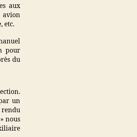
ées aux
n avion
 etc.
mmanuel
n pour
près du
ection.
par un
 rendu
 » nous
iliaire