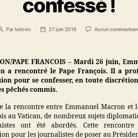
confessé !
Par
ludovic
27 juin 2018
Aucun commentair
Auteur
Date
de
de
l’article
l’article
N/PAPE FRANCOIS – Mardi 26 juin, Em
n a rencontré le Pape François. Il a prof
sion pour se confesser, en toute discrétio
es pêchés commis.
e la rencontre entre Emmanuel Macron et 
is au Vatican, de nombreux sujets diplomati
istes ont été abordés. Cette rencontre
sion pour les journalistes de poser au Présiden