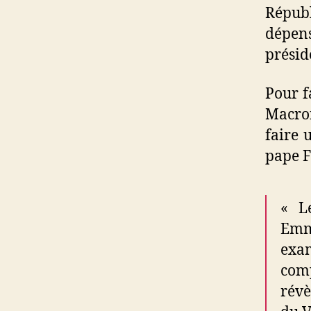
Républ
dépens
présid
Pour f
Macro
faire 
pape F
« Le
Emm
exa
comp
révè