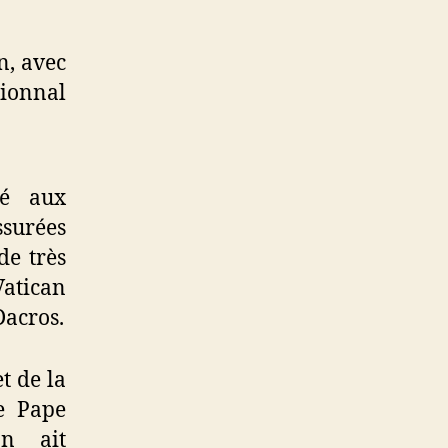
n, avec
sionnal
vé aux
surées
de très
atican
Dacros.
t de la
e Pape
on ait