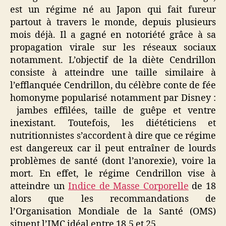
des
est un régime né au Japon qui fait fureur
Emirats
partout à travers le monde, depuis plusieurs
et
mois déjà. Il a gagné en notoriété grâce à sa
sont
propagation virale sur les réseaux sociaux
devenues
princesses
notamment. L’objectif de la diète Cendrillon
!
consiste à atteindre une taille similaire à
l’efflanquée Cendrillon, du célèbre conte de fée
homonyme popularisé notamment par Disney :
jambes effilées, taille de guêpe et ventre
inexistant. Toutefois, les diététiciens et
nutritionnistes s’accordent à dire que ce régime
est dangereux car il peut entraîner de lourds
problèmes de santé (dont l’anorexie), voire la
mort. En effet, le régime Cendrillon vise à
atteindre un
Indice de Masse Corporelle
de 18
alors que les recommandations de
l’Organisation Mondiale de la Santé (OMS)
situent l’IMC idéal entre 18,5 et 25.