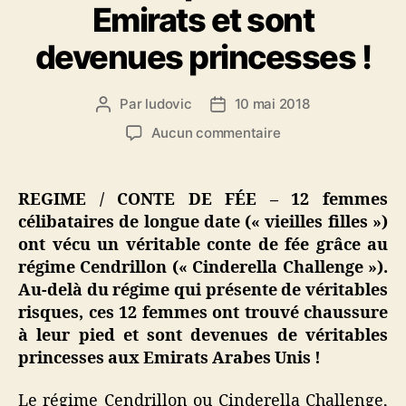
Emirats et sont
devenues princesses !
Par
ludovic
10 mai 2018
Auteur
Date
de
de
sur
Aucun commentaire
l’article
l’article
Suite
au
régime
REGIME / CONTE DE FÉE – 12 femmes
Cendrillon,
célibataires de longue date (« vieilles filles »)
12
ont vécu un véritable conte de fée grâce au
« vieilles
régime Cendrillon (« Cinderella Challenge »).
filles »
Au-delà du régime qui présente de véritables
se
risques, ces 12 femmes ont trouvé chaussure
sont
mariées
à leur pied et sont devenues de véritables
avec
princesses aux Emirats Arabes Unis !
des
princes
Le régime Cendrillon ou Cinderella Challenge,