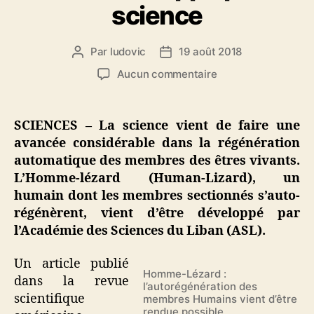
science
Par
ludovic
19 août 2018
Auteur
Date
de
de
sur
Aucun commentaire
l’article
l’article
Homme
lézard
:
SCIENCES – La science vient de faire une
l’Homme
avancée considérable dans la régénération
dont
automatique des membres des êtres vivants.
les
L’Homme-lézard (Human-Lizard), un
membres
humain dont les membres sectionnés s’auto-
s’auto-
régénèrent, vient d’être développé par
régénèrent
vient
l’Académie des Sciences du Liban (ASL).
d’être
développé
Un article publié
par
Homme-Lézard :
dans la revue
l’autorégénération des
la
scientifique
membres Humains vient d’être
science
rendue possible.