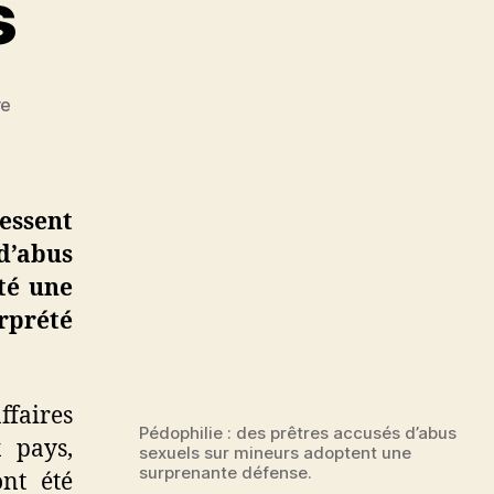
s
sur
re
Pédophilie
dans
l’Eglise
:
essent
la
d’abus
surprenante
té une
défense
de
erprété
certains
prêtres
accusés
ffaires
Pédophilie : des prêtres accusés d’abus
 pays,
sexuels sur mineurs adoptent une
surprenante défense.
ont été