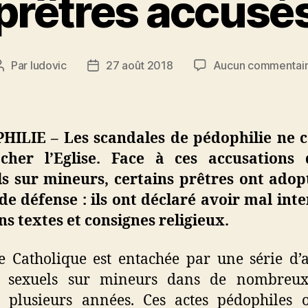
prêtres accusé
Par
ludovic
27 août 2018
Aucun commentai
Auteur
Date
de
de
l’article
l’article
HILIE – Les scandales de pédophilie ne c
acher l’Eglise. Face à ces accusations 
ls sur mineurs, certains prêtres ont adop
de défense : ils ont déclaré avoir mal int
ns textes et consignes religieux.
se Catholique est entachée par une série d’a
s sexuels sur mineurs dans de nombreux
 plusieurs années. Ces actes pédophiles 