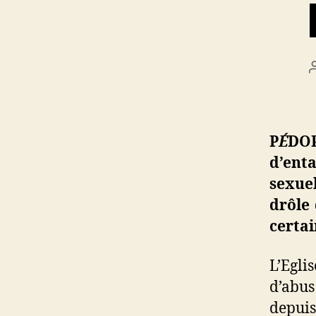
P
É
DOP
d’ent
sexue
drôle 
certai
L’Egli
d’abu
depuis