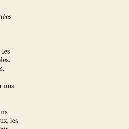
nées
 les
les.
s,
r nos
ins
ux, les