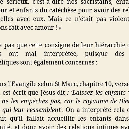
e sérieux, c’est-à-dire nos sacristains, enf
ur et enfants du catéchèse pour avoir des re
elles avec eux. Mais ce n’était pas violen
ons fait avec amour ! »
 a pas que cette consigne de leur hiérarchie 
es ont mal interprétée, puisque des 
liques sont également concernés :
ns l’Evangile selon St Marc, chapitre 10, verse
l est écrit que Jésus dit
: ‘Laissez les enfants 
 ne les empêchez pas, car le royaume de Die
 qui leur ressemblent’
. On a interprété cel
ait qu’il fallait accueillir les enfants dan
mité, et donc avoir des relations intimes av