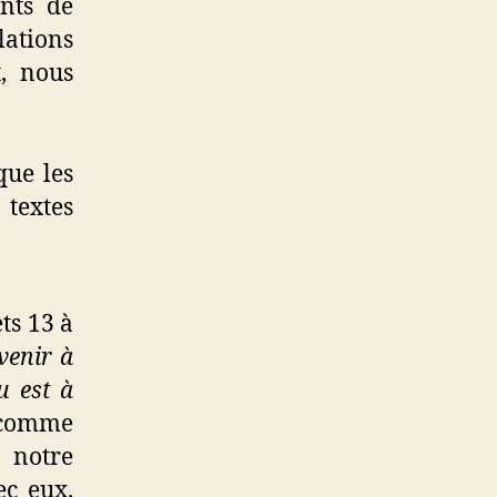
ants de
lations
t, nous
que les
textes
ts 13 à
venir à
u est à
a comme
s notre
ec eux.