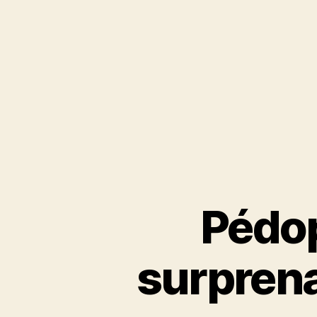
Pédoph
surprena