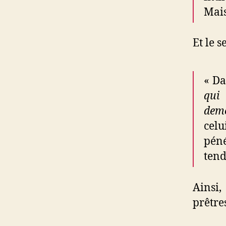
Mais
Et le s
« Da
qui
deme
celu
pén
tend
Ainsi,
prêtre