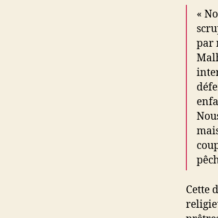
« No
scru
par 
Malh
inte
défe
enfa
Nous
mais
coup
pêch
Cette 
religie