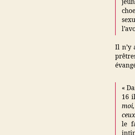
jeun
choe
sexu
l’av
Il n’y
prêtr
évangé
« Da
16 i
moi,
ceux
le f
inti