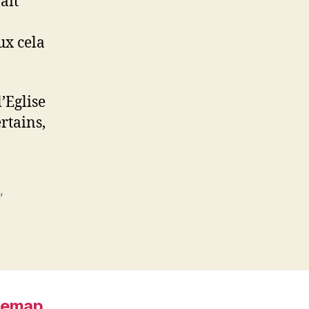
ait
ux cela
’Eglise
rtains,
e
,
temap