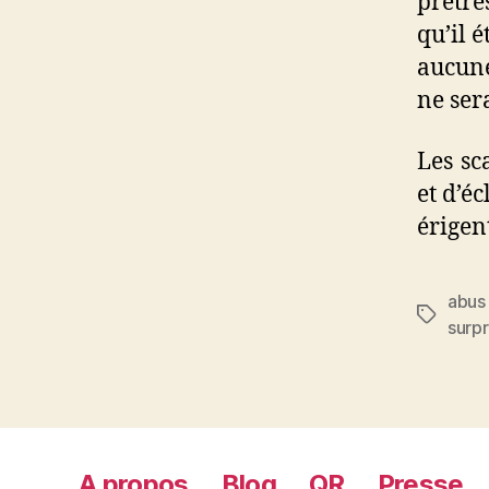
prêtre
qu’il é
aucune
ne sera
Les sc
et d’é
érigen
abus
Étiquett
surp
A propos
Blog
QR
Presse