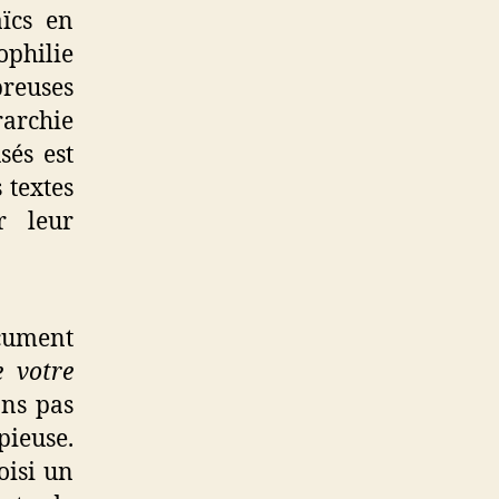
aïcs en
ophilie
breuses
rarchie
sés est
 textes
r leur
cument
e votre
ons pas
pieuse.
oisi un