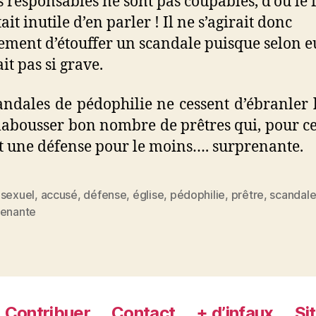
s responsables ne sont pas coupables, d’où le f
tait inutile d’en parler ! Il ne s’agirait donc
ment d’étouffer un scandale puisque selon e
it pas si grave.
andales de pédophilie ne cessent d’ébranler l
clabousser bon nombre de prêtres qui, pour ce
t une défense pour le moins…. surprenante.
 sexuel
,
accusé
,
défense
,
église
,
pédophilie
,
prêtre
,
scandal
es
renante
Contribuer
Contact
+ d’infaux
Si