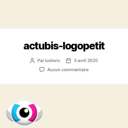
actubis-logopetit
Par
ludovic
3 avril 2020
Auteur
Date
de
de
sur
Aucun commentaire
l’article
l’article
actubis-
logopetit