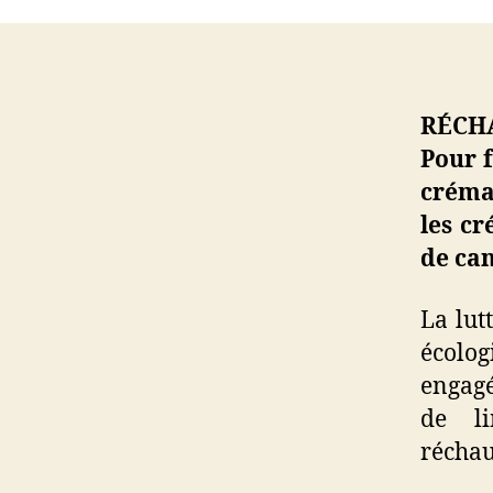
RÉCH
Pour f
créma
les cr
de can
La lut
écolo
engagé
de li
réchau