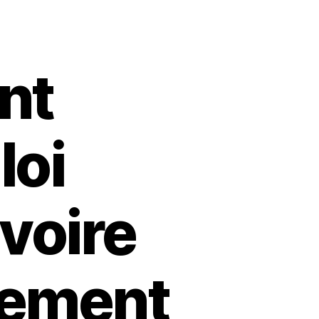
nt
loi
 voire
rement