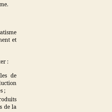
ime.
matisme
ment et
er :
les de
uction
s ;
roduits
s de la