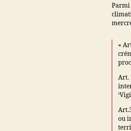
Parmi 
clima
mercred
« Ar
crém
proc
Art.
inte
‘Vig
Art.
ou i
terr