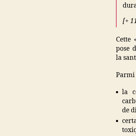
dura
[+ 1
Cette 
pose d
la san
Parmi 
la 
car
de d
cert
toxi