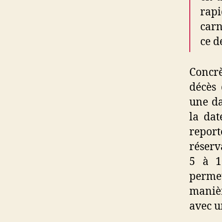
rapi
carn
ce d
Concrè
décès 
une da
la dat
repor
réserv
5 à 1
perme
manièr
avec u