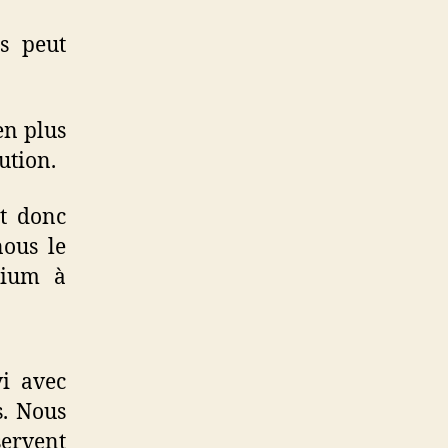
ms peut
en plus
ution.
st donc
nous le
rium à
vi avec
s. Nous
servent