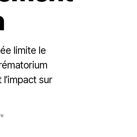
n
ée limite le
crématorium
 l’impact sur
sur
re
Réchauffement
climatique
: