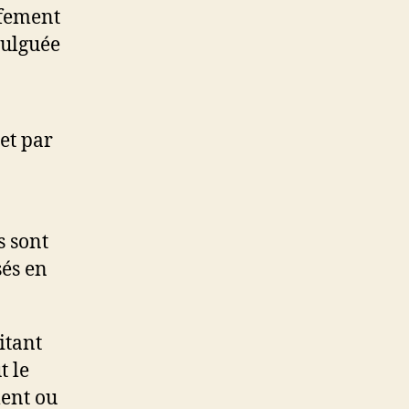
ffement
ulguée
 et par
s sont
sés en
itant
t le
ment ou