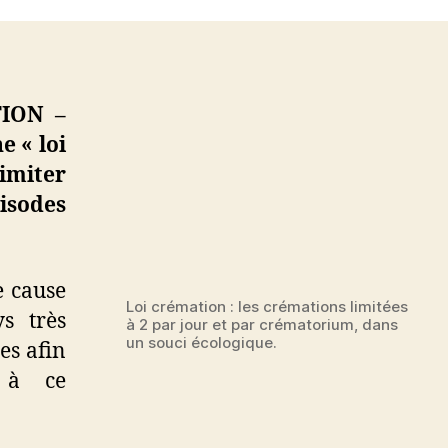
la
loi
crémation
limite
ION –
voire
e « loi
interdit
temporairement
imiter
la
pisodes
crémation
e cause
Loi crémation : les crémations limitées
s très
à 2 par jour et par crématorium, dans
un souci écologique.
es afin
t à ce