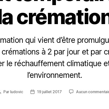
la crématio
mation qui vient d’être promulgu
crémations à 2 par jour et par 
ter le réchauffement climatique et
l’environnement.
Par
ludovic
19 juillet 2017
Aucun commentai
Auteur
Date
de
de
l’article
l’article