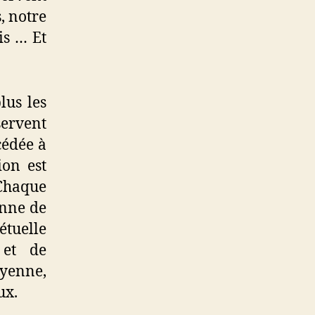
, notre
is … Et
lus les
servent
cédée à
ion est
Chaque
enne de
tuelle
 et de
oyenne,
ux.