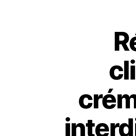
R
cl
créma
inter