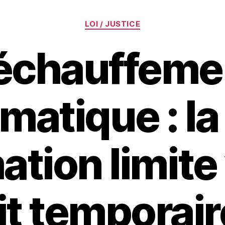
Catégories
LOI / JUSTICE
échauffeme
imatique : la 
tion limite
dit temporai