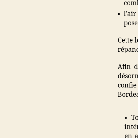
comb
l’ai
pose
Cette 
répand
Afin d
désorm
confi
Bordea
« To
inté
en a