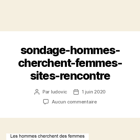
sondage-hommes-
cherchent-femmes-
sites-rencontre
Par
ludovic
1 juin 2020
Auteur
Date
de
de
sur
Aucun commentaire
l’article
l’article
sondage-
hommes-
cherchent-
femmes-
sites-