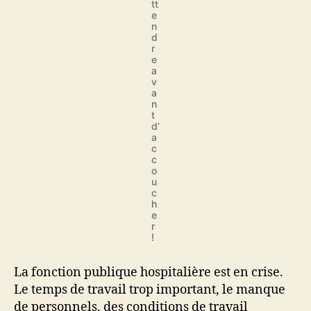
tt
e
n
d
r
e
a
v
a
n
t
d’
a
c
c
o
u
c
h
e
r
!
La fonction publique hospitalière est en crise.
Le temps de travail trop important, le manque
de personnels, des conditions de travail