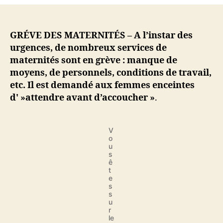
en
grève
:
les
GRÉVE DES MATERNITÉS – A l’instar des
femmes
urgences, de nombreux services de
priées
maternités sont en grève : manque de
d’attendre
moyens, de personnels, conditions de travail,
avant
etc. Il est demandé aux femmes enceintes
d’accoucher
d' »attendre avant d’accoucher »
.
V
o
u
s
ê
t
e
s
s
u
r
le