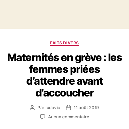
Catégories
FAITS DIVERS
Maternités en grève : les
femmes priées
d’attendre avant
d’accoucher
Par
ludovic
11 août 2019
Auteur
Date
de
de
sur
Aucun commentaire
l’article
l’article
Maternités