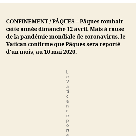
Vatican
confirme
que
Pâques
CONFINEMENT / PÂQUES – Pâques tombait
sera
cette année dimanche 12 avril. Mais à cause
officiellement
de la pandémie mondiale de coronavirus, le
reporté
Vatican confirme que Pâques sera reporté
au
d’un mois, au 10 mai 2020.
10
mai
2020
L
e
V
a
ti
c
a
n
r
e
p
o
rt
e