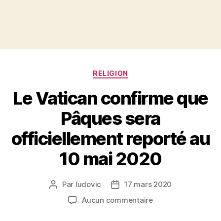
Catégories
RELIGION
Le Vatican confirme que
Pâques sera
officiellement reporté au
10 mai 2020
Par
ludovic
17 mars 2020
Auteur
Date
de
de
sur
Aucun commentaire
l’article
l’article
Le