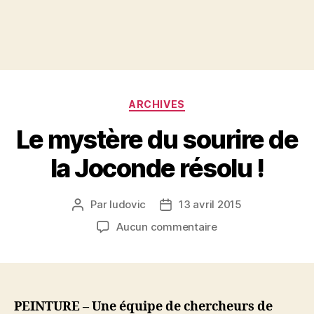
Catégories
ARCHIVES
Le mystère du sourire de
la Joconde résolu !
Par
ludovic
13 avril 2015
Auteur
Date
de
de
sur
Aucun commentaire
l’article
l’article
Le
mystère
du
sourire
de
PEINTURE – Une équipe de chercheurs de