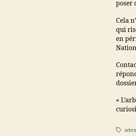
poser 
Cela n
qui ri
en pér
Nation
Contac
répond
dossier
« L’ar
curios
arbr
Étiquett