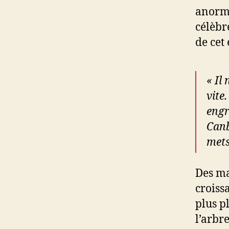
anorma
célèbr
de cet 
« Il
vite
engr
Canb
mets
Des ma
croissa
plus pl
l’arbr