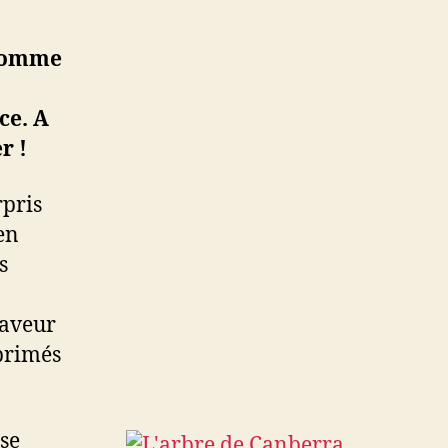
 comme
ce. A
r !
rpris
en
s
faveur
primés
sse