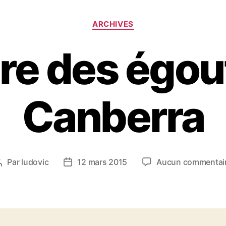
Catégories
ARCHIVES
bre des égou
Canberra
Par
ludovic
12 mars 2015
Aucun commentai
Auteur
Date
de
de
l’article
l’article