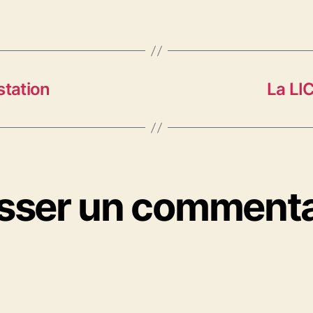
station
La LI
isser un commenta