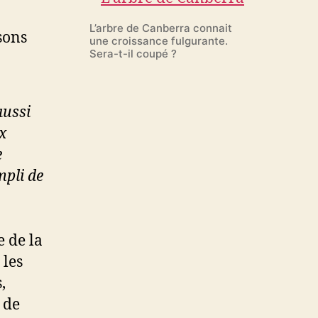
L’arbre de Canberra connait
sons
une croissance fulgurante.
Sera-t-il coupé ?
aussi
x
e
mpli de
 de la
 les
,
 de