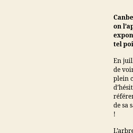
Canbe
on l’a
expone
tel po
En jui
de voi
plein 
d’hési
référe
de sa 
!
L’arbr