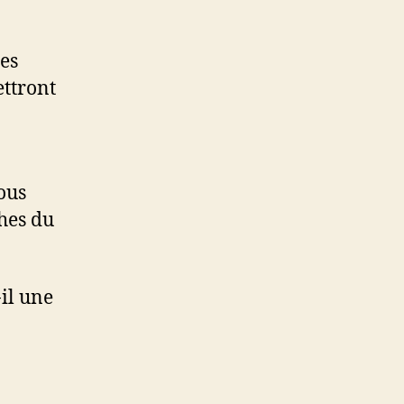
nes
ettront
ous
ches du
-il une