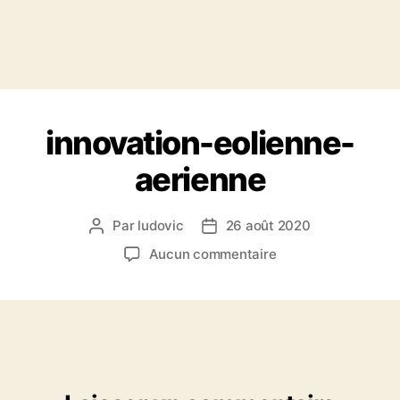
innovation-eolienne-
aerienne
Par
ludovic
26 août 2020
Auteur
Date
de
de
sur
Aucun commentaire
l’article
l’article
innovation-
eolienne-
aerienne