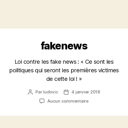
fakenews
Loi contre les fake news : « Ce sont les
politiques qui seront les premières victimes
de cette loi ! »
Par
ludovic
4 janvier 2018
Auteur
Date
de
de
sur
Aucun commentaire
l’article
l’article
fakenews