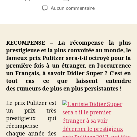
de
de
sur
Aucun commentaire
l’article
l’article
Didier
Super,
favori
pour
le
RECOMPENSE – La récompense la plus
Prix
prestigieuse et la plus convoitée au monde, le
Pulitzer
fameux prix Pulitzer sera-t-il octroyé pour la
2017
première fois à un étranger, en l’occurrence
qui
un Français, à savoir Didier Super ? C’est en
fête
tout cas ce que laissent entendre
ses
des rumeurs de plus en plus persistantes !
100
ans
!
Le prix Pulitzer est
un prix très
prestigieux qui
récompense
chaque année des