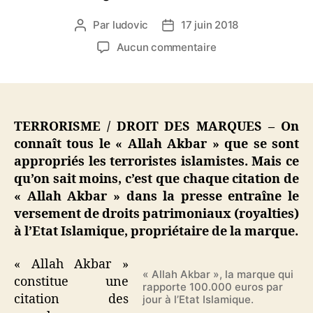
Par
ludovic
17 juin 2018
Auteur
Date
de
de
sur
Aucun commentaire
l’article
l’article
Allah
Akbar
:
la
marque
TERRORISME / DROIT DES MARQUES – On
déposée
connaît tous le « Allah Akbar » que se sont
qui
appropriés les terroristes islamistes. Mais ce
rapporte
qu’on sait moins, c’est que chaque citation de
100.000
« Allah Akbar » dans la presse entraîne le
euros
versement de droits patrimoniaux (royalties)
par
à l’Etat Islamique, propriétaire de la marque.
jour
à
l’Etat
« Allah Akbar »
« Allah Akbar », la marque qui
Islamique
constitue une
rapporte 100.000 euros par
citation des
jour à l’Etat Islamique.