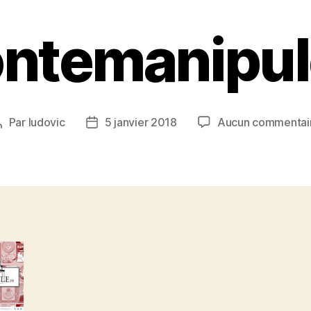
ontemanipul
Par
ludovic
5 janvier 2018
Aucun commentai
Auteur
Date
de
de
’article
l’article