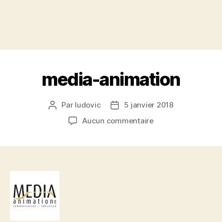
media-animation
Par
ludovic
5 janvier 2018
Auteur
Date
de
de
sur
Aucun commentaire
l’article
l’article
media-
animation